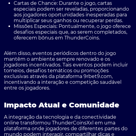
Cartas de Chance:
Durante o jogo, cartas
especiais podem ser reveladas, proporcionando
aos jogadores oportunidades inesperadas para
multiplicar seus ganhos ou recuperar perdas.
Missões Especiais:
Pontualmente, o jogo oferece
desafios especiais que, ao serem completados,
oferecem bônus em ThunderCoins.
Além disso, eventos periódicos dentro do jogo
mantêm o ambiente sempre renovado e os
jogadores incentivados. Tais eventos podem incluir
torneios, desafios temáticos ou promoções
exclusivas através da plataforma 9rbet9.com,
incentivando a interação e competição saudável
entre os jogadores.
Impacto Atual e Comunidade
A integração da tecnologia e da conectividade
online transformou ThunderCoinsXxl em uma
plataforma onde jogadores de diferentes partes do
mundo podem interagir, compartilhar dicas e