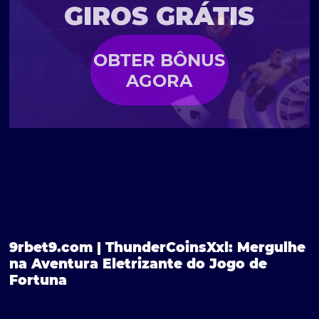
GIROS GRÁTIS
OBTER BÔNUS
AGORA
9rbet9.com | ThunderCoinsXxl: Mergulhe
na Aventura Eletrizante do Jogo de
Fortuna