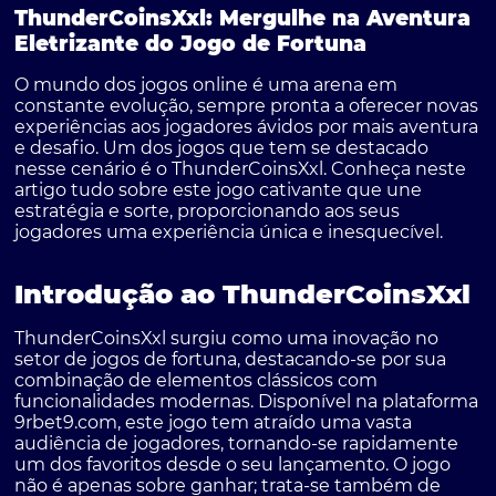
ThunderCoinsXxl: Mergulhe na Aventura
Eletrizante do Jogo de Fortuna
O mundo dos jogos online é uma arena em
constante evolução, sempre pronta a oferecer novas
experiências aos jogadores ávidos por mais aventura
e desafio. Um dos jogos que tem se destacado
nesse cenário é o ThunderCoinsXxl. Conheça neste
artigo tudo sobre este jogo cativante que une
estratégia e sorte, proporcionando aos seus
jogadores uma experiência única e inesquecível.
Introdução ao ThunderCoinsXxl
ThunderCoinsXxl surgiu como uma inovação no
setor de jogos de fortuna, destacando-se por sua
combinação de elementos clássicos com
funcionalidades modernas. Disponível na plataforma
9rbet9.com, este jogo tem atraído uma vasta
audiência de jogadores, tornando-se rapidamente
um dos favoritos desde o seu lançamento. O jogo
não é apenas sobre ganhar; trata-se também de