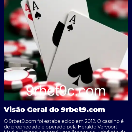
Visão Geral do 9rbet9.com
O 9rbet9.com foi estabelecido em 2012. O cassino é
de propriedade e operado pela Heraldo Vervoort