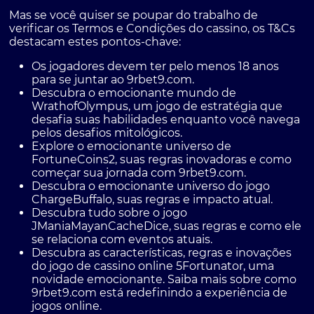
Mas se você quiser se poupar do trabalho de
verificar os Termos e Condições do cassino, os T&Cs
destacam estes pontos-chave:
Os jogadores devem ter pelo menos 18 anos
para se juntar ao 9rbet9.com.
Descubra o emocionante mundo de
WrathofOlympus, um jogo de estratégia que
desafia suas habilidades enquanto você navega
pelos desafios mitológicos.
Explore o emocionante universo de
FortuneCoins2, suas regras inovadoras e como
começar sua jornada com 9rbet9.com.
Descubra o emocionante universo do jogo
ChargeBuffalo, suas regras e impacto atual.
Descubra tudo sobre o jogo
JManiaMayanCacheDice, suas regras e como ele
se relaciona com eventos atuais.
Descubra as características, regras e inovações
do jogo de cassino online 5Fortunator, uma
novidade emocionante. Saiba mais sobre como
9rbet9.com está redefinindo a experiência de
jogos online.