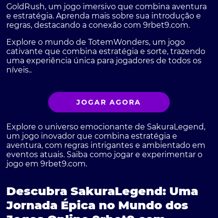
GoldRush, um jogo imersivo que combina aventura
e estratégia. Aprenda mais sobre sua introdução e
regras, destacando a conexão com 9rbet9.com.
Explore o mundo de TotemWonders, um jogo
cativante que combina estratégia e sorte, trazendo
uma experiência única para jogadores de todos os
níveis..
JOGAR AGORA
Explore o universo emocionante de SakuraLegend,
um jogo inovador que combina estratégia e
aventura, com regras intrigantes e ambientado em
eventos atuais. Saiba como jogar e experimentar o
jogo em 9rbet9.com.
Descubra SakuraLegend: Uma
Jornada Épica no Mundo dos