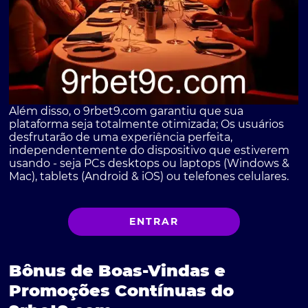
Além disso, o 9rbet9.com garantiu que sua
plataforma seja totalmente otimizada; Os usuários
desfrutarão de uma experiência perfeita,
independentemente do dispositivo que estiverem
usando - seja PCs desktops ou laptops (Windows &
Mac), tablets (Android & iOS) ou telefones celulares.
ENTRAR
Bônus de Boas-Vindas e
Promoções Contínuas do