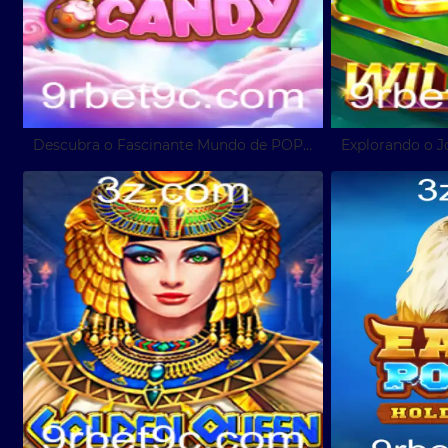
Descubra o Fascinante Mundo de POPPOPCANDY