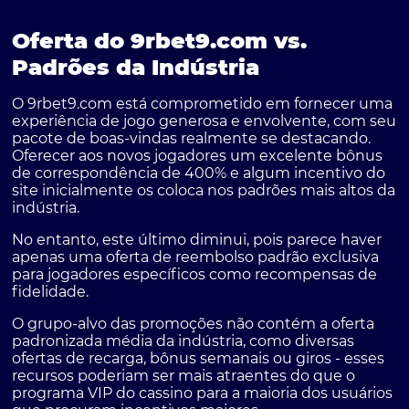
Oferta do 9rbet9.com vs.
Padrões da Indústria
O 9rbet9.com está comprometido em fornecer uma
experiência de jogo generosa e envolvente, com seu
pacote de boas-vindas realmente se destacando.
Oferecer aos novos jogadores um excelente bônus
de correspondência de 400% e algum incentivo do
site inicialmente os coloca nos padrões mais altos da
indústria.
No entanto, este último diminui, pois parece haver
apenas uma oferta de reembolso padrão exclusiva
para jogadores específicos como recompensas de
fidelidade.
O grupo-alvo das promoções não contém a oferta
padronizada média da indústria, como diversas
ofertas de recarga, bônus semanais ou giros - esses
recursos poderiam ser mais atraentes do que o
programa VIP do cassino para a maioria dos usuários