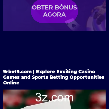
OBTER BÔNUS
AGORA
9rbet9.com | Explore Exciting Casino
Games and Sports Betting Opportunities
Online