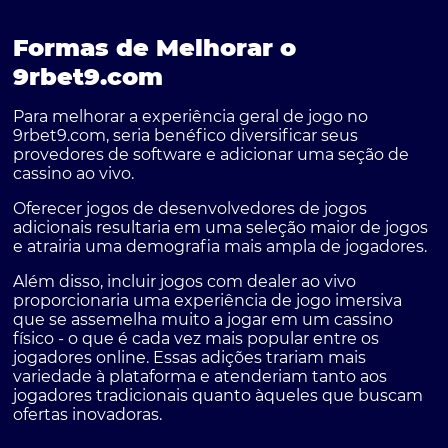
Formas de Melhorar o
9rbet9.com
Para melhorar a experiência geral de jogo no
9rbet9.com, seria benéfico diversificar seus
provedores de software e adicionar uma seção de
cassino ao vivo.
Oferecer jogos de desenvolvedores de jogos
adicionais resultaria em uma seleção maior de jogos
e atrairia uma demografia mais ampla de jogadores.
Além disso, incluir jogos com dealer ao vivo
proporcionaria uma experiência de jogo imersiva
que se assemelha muito a jogar em um cassino
físico - o que é cada vez mais popular entre os
jogadores online. Essas adições trariam mais
variedade à plataforma e atenderiam tanto aos
jogadores tradicionais quanto àqueles que buscam
ofertas inovadoras.