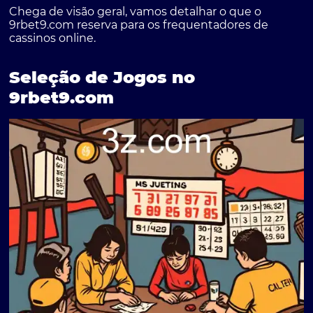
Chega de visão geral, vamos detalhar o que o
9rbet9.com reserva para os frequentadores de
cassinos online.
Seleção de Jogos no
9rbet9.com