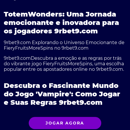
TotemWonders: Uma Jornada
emocionante e inovadora para
os jogadores 9rbet9.com
9rbet9.com Explorando o Universo Emocionante de
FieryFruitsMoreSpins no 9rbet9.com
9rbet9.comDescubra a emoção e as regras por trás
do vibrante jogo FieryFruitsMoreSpins, uma escolha
popular entre os apostadores online no 9rbet9.com.
Descubra o Fascinante Mundo
do Jogo 'Vampire': Como Jogar
e Suas Regras 9rbet9.com
JOGAR AGORA