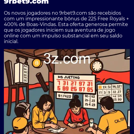
9rbet9.com
Os novos jogadores no 9rbet9.com são recebidos
com um impressionante bônus de 225 Free Royals +
400% de Boas-Vindas. Esta oferta generosa permite
que os jogadores iniciem sua aventura de jogo
online com um impulso substancial em seu saldo
inicial.