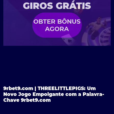
GIROS GRÁTIS
OBTER BÔNUS
AGORA
9rbet9.com | THREELITTLEPIGS: Um
Novo Jogo Empolgante com a Palavra-
Chave 9rbet9.com