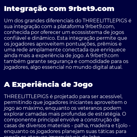
Integração com 9rbet9.com
Um dos grandes diferenciais do THREELITTLEPIGS é
sua integração com a plataforma 9rbet9.com,
conhecida por oferecer um ecossistema de jogos
confiável e dinâmico. Esta integração permite que
os jogadores aproveitem pontuações, prêmios e
uma rede amplamente conectada que enriquece
ainda mais a experiência de jogo. A 9rbet9.com
também garante segurança e comodidade para os
jogadores, algo essencial no mundo digital atual.
A Experiência de Jogo
THREELITTLEPIGS é projetado para ser acessível,
permitindo que jogadores iniciantes aproveitem o
jogo ao máximo, enquanto os veteranos podem
explorar camadas mais profundas de estratégia. O
componente principal envolve a construção de
casas de diversos materiais - palha, madeira e tijolo -
enquanto os jogadores planejam suas táticas para