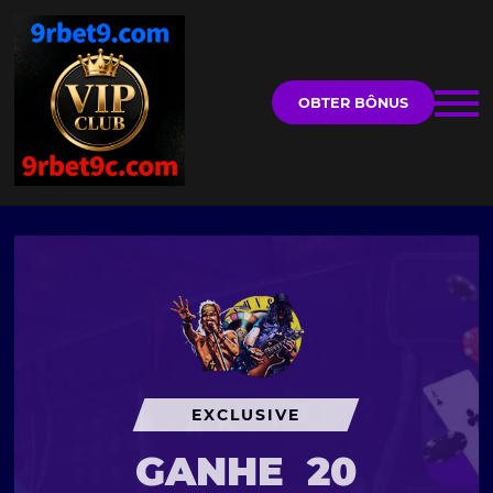
OBTER BÔNUS
EXCLUSIVE
GANHE
20