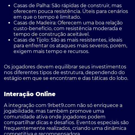
Casas de Palha:
São rápidas de construir, mas
oferecem pouca resistência. Úteis para cenários
em que o tempo é limitado.
Casas de Madeira:
Oferecem uma boa relação
custo-benefício, com resistência moderada e
tempo de construção aceitável.
Casas de Tijolo:
São as mais resistentes, ideais
para enfrentar os ataques mais severos, porém,
exigem mais tempo e recursos.
Os jogadores devem equilibrar seus investimentos
nos diferentes tipos de estrutura, dependendo do
estágio em que se encontram e das táticas do lobo.
Interação Online
A integração com 9rbet9.com não só enriquece a
jogabilidade, mas também promove uma
comunidade ativa onde jogadores podem
compartilhar dicas e desafios. Eventos especiais são
frequentemente realizados, criando uma dinâmica
competitiva e recompensadora.