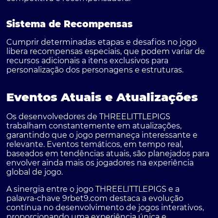
Sistema de Recompensas
Cumprir determinadas etapas e desafios no jogo
libera recompensas especiais, que podem variar de
recursos adicionais a itens exclusivos para
personalização dos personagens e estruturas.
Eventos Atuais e Atualizações
Os desenvolvedores de THREELITTLEPIGS
trabalham constantemente em atualizações,
garantindo que o jogo permaneça interessante e
relevante. Eventos temáticos, em tempo real,
baseados em tendências atuais, são planejados para
envolver ainda mais os jogadores na experiência
global de jogo.
A sinergia entre o jogo THREELITTLEPIGS e a
palavra-chave 9rbet9.com destaca a evolução
contínua no desenvolvimento de jogos interativos,
proporcionando uma experiência única e