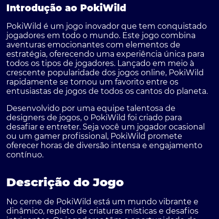
Introdução ao PokiWild
PokiWild é um jogo inovador que tem conquistado
jogadores em todo o mundo. Este jogo combina
aventuras emocionantes com elementos de
estratégia, oferecendo uma experiência única para
todos os tipos de jogadores. Lançado em meio à
crescente popularidade dos jogos online, PokiWild
rapidamente se tornou um favorito entre os
entusiastas de jogos de todos os cantos do planeta.
Desenvolvido por uma equipe talentosa de
designers de jogos, o PokiWild foi criado para
desafiar e entreter. Seja você um jogador ocasional
ou um gamer profissional, PokiWild promete
oferecer horas de diversão intensa e engajamento
contínuo.
Descrição do Jogo
No cerne de PokiWild está um mundo vibrante e
dinâmico, repleto de criaturas místicas e desafios