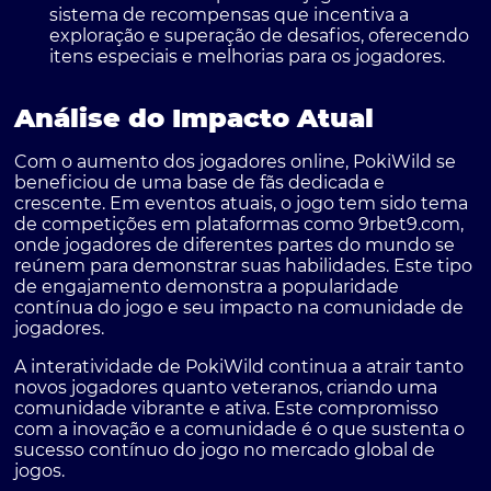
sistema de recompensas que incentiva a
exploração e superação de desafios, oferecendo
itens especiais e melhorias para os jogadores.
Análise do Impacto Atual
Com o aumento dos jogadores online, PokiWild se
beneficiou de uma base de fãs dedicada e
crescente. Em eventos atuais, o jogo tem sido tema
de competições em plataformas como
9rbet9.com
,
onde jogadores de diferentes partes do mundo se
reúnem para demonstrar suas habilidades. Este tipo
de engajamento demonstra a popularidade
contínua do jogo e seu impacto na comunidade de
jogadores.
A interatividade de PokiWild continua a atrair tanto
novos jogadores quanto veteranos, criando uma
comunidade vibrante e ativa. Este compromisso
com a inovação e a comunidade é o que sustenta o
sucesso contínuo do jogo no mercado global de
jogos.