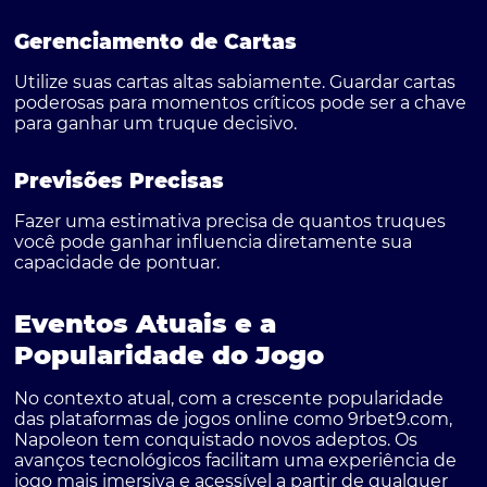
Gerenciamento de Cartas
Utilize suas cartas altas sabiamente. Guardar cartas
poderosas para momentos críticos pode ser a chave
para ganhar um truque decisivo.
Previsões Precisas
Fazer uma estimativa precisa de quantos truques
você pode ganhar influencia diretamente sua
capacidade de pontuar.
Eventos Atuais e a
Popularidade do Jogo
No contexto atual, com a crescente popularidade
das plataformas de jogos online como
9rbet9.com
,
Napoleon tem conquistado novos adeptos. Os
avanços tecnológicos facilitam uma experiência de
jogo mais imersiva e acessível a partir de qualquer