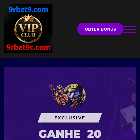
OBTER BÔNUS
EXCLUSIVE
GANHE
20