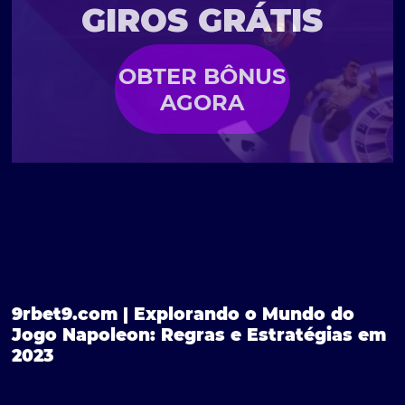
GIROS GRÁTIS
OBTER BÔNUS
AGORA
9rbet9.com | Explorando o Mundo do
Jogo Napoleon: Regras e Estratégias em
2023