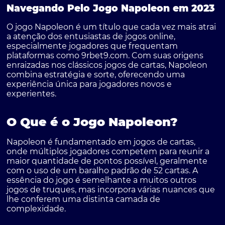
Navegando Pelo Jogo Napoleon em 2023
O jogo
Napoleon
é um título que cada vez mais atrai
a atenção dos entusiastas de jogos online,
especialmente jogadores que frequentam
plataformas como
9rbet9.com
. Com suas origens
enraizadas nos clássicos jogos de cartas, Napoleon
combina estratégia e sorte, oferecendo uma
experiência única para jogadores novos e
experientes.
O Que é o Jogo Napoleon?
Napoleon é fundamentado em jogos de cartas,
onde múltiplos jogadores competem para reunir a
maior quantidade de pontos possível, geralmente
com o uso de um baralho padrão de 52 cartas. A
essência do jogo é semelhante a muitos outros
jogos de truques, mas incorpora várias nuances que
lhe conferem uma distinta camada de
complexidade.