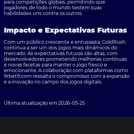
para competições globais, permitindo que
jogadores de todo o mundo testem suas
habilidades uns contra os outros.
Impacto e Expectativas Futuras
Com um público crescente e entusiasta, GoldRush
continua a ser um dos jogos mais dinâmicos do
mercado. As expectativas futuras são altas, com
desenvolvedores prometendo melhorias contínuas
e novas facetas para manter o jogo fresco e
emocionante. A colaboração com plataformas como
9rbet9.com ressalta o compromisso com a expansão
e a inovação no campo dos jogos digitais.
Última atualização em 2026-05-25