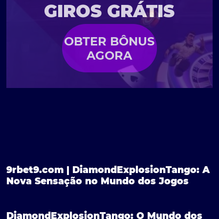
GIROS GRÁTIS
OBTER BÔNUS
AGORA
9rbet9.com | DiamondExplosionTango: A
Nova Sensação no Mundo dos Jogos
DiamondExplosionTango: O Mundo dos