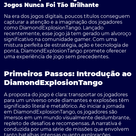
Jogos Nunca Foi Tão Brilhante
Na era dos jogos digitais, poucos títulos conseguem
capturar a atenção e a imaginação dos jogadores
como
DiamondExplosionTango
. Lançado
recentemente, esse jogo já tem gerado um alvoroço
significativo na comunidade gamer. Com uma
mistura perfeita de estratégia, ação e tecnologia de
ponta, DiamondExplosionTango promete oferecer
uma experiência de jogo sem precedentes.
Primeiros Passos: Introdução ao
DiamondExplosionTango
A proposta do jogo é clara: transportar os jogadores
para um universo onde diamantes e explosões têm
significado literal e metafórico. Ao iniciar a jornada
em DiamondExplosionTango, os jogadores são
imersos em um mundo visualmente deslumbrante,
repleto de desafios e recompensas. A narrativa é
conduzida por uma série de missões que envolvem
tanto batalhas intensas quanto explorações