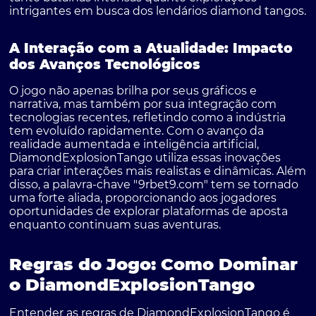
intrigantes em busca dos lendários diamond tangos.
A Interação com a Atualidade: Impacto
dos Avanços Tecnológicos
O jogo não apenas brilha por seus gráficos e
narrativa, mas também por sua integração com
tecnologias recentes, refletindo como a indústria
tem evoluído rapidamente. Com o avanço da
realidade aumentada e inteligência artificial,
DiamondExplosionTango utiliza essas inovações
para criar interações mais realistas e dinâmicas. Além
disso, a palavra-chave "9rbet9.com" tem se tornado
uma forte aliada, proporcionando aos jogadores
oportunidades de explorar plataformas de aposta
enquanto continuam suas aventuras.
Regras do Jogo: Como Dominar
o DiamondExplosionTango
Entender as regras de DiamondExplosionTango é